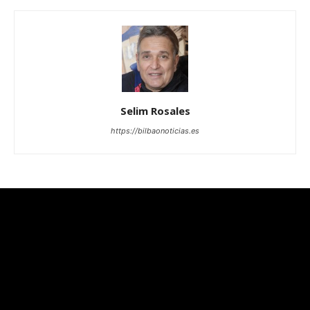
Selim Rosales
https://bilbaonoticias.es
[tdb_header_logo text="BILBAO" tagline="Tk9USUNJQVM="
align_vert="content-vert-center"
svg_code="JTNDJTNGeG1sJTIwdmVyc2lvbiUzRCUyMjEuMCU
ttl_tag_space="-6" tagline_align_vert="content-vert-center"
f_text_font_family="downtown-serif-font_global"
f_text_font_weight="600"