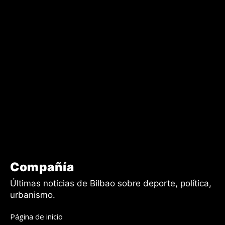
f_text_font_size="eyJhbGwiOiIyMiIsImxhbmRzY2FwZSI6IjIyIiwic
f_text_font_transform="" f_tagline_font_family="downtown-
sans-serif-font_global"
f_tagline_font_spacing="eyJhbGwiOiIyLjUiLCJsYW5kc2NhcGUiOi
f_tagline_font_weight="900"
f_tagline_font_size="eyJhbGwiOiIxMSIsImxhbmRzY2FwZSI6IjExI
f_tagline_font_transform="uppercase"
svg_txt_space="eyJhbGwiOiIxMCIsImxhbmRzY2FwZSI6IjgiLCJw
tagline_align_horiz="content-horiz-left" text_color="#ffffff"
tagline_color="#ffffff" f_tagline_font_line_height="1.8"
svg_width="eyJhbGwiOiI0MiIsImxhbmRzY2FwZSI6IjQwIiwicG9ydH
svg_color="#ffffff" f_text_font_spacing="1" inline="yes"
f_text_font_line_height="1.2"
tdc_css="eyJhbGwiOnsiYm9yZGVyLWNvbG9yIjoicmdiYSgyNTUsM
Compañía
Últimas noticias de Bilbao sobre deporte, política,
urbanismo.
Página de inicio