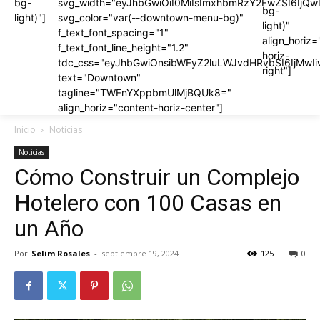
bg-
svg_width="eyJhbGwiOiI0MiIsImxhbmRzY2FwZSI6IjQwI
2FwZSI6IjQwIiwicG9ydHJhaXQiOiIzNiJ9″
2FwZSI6IjQwIiwicG9ydHJhaXQiOiIzNiJ9″
bg-
light)"]
svg_color="var(--downtown-menu-bg)"
light)"
f_text_font_spacing="1"
align_horiz=
f_text_font_line_height="1.2"
horiz-
tdc_css="eyJhbGwiOnsibWFyZ2luLWJvdHRvbSI6IjMwI
RvbSI6IjMwIiwiYm9yZGVyLWNvbG9yIjoicmdiYSgyNTUsMjU1LDI1NS
RvbSI6IjMwIiwiYm9yZGVyLWNvbG9yIjoicmdiYSgyNTUsMjU1LDI1NS
right"]
text="Downtown"
tagline="TWFnYXppbmUlMjBQUk8="
align_horiz="content-horiz-center"]
Inicio
Noticias
Noticias
Cómo Construir un Complejo
Hotelero con 100 Casas en
un Año
Por
Selim Rosales
-
septiembre 19, 2024
125
0