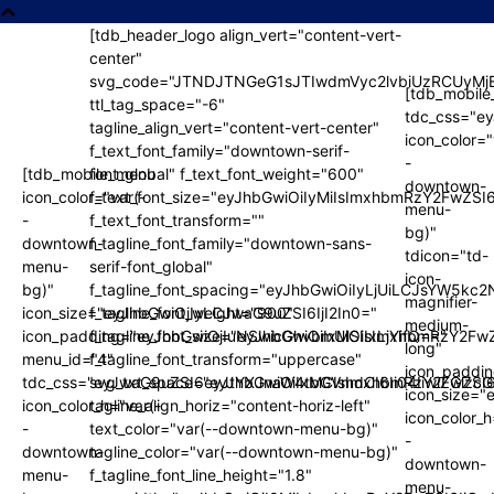
[tdb_header_logo align_vert="content-vert-
center"
svg_code="JTNDJTNGeG1sJTIwdmVyc2lvbiUzRCUy
lvbiUzRCUyMjEuMCUyMiUyMGVuY29kaW5nJTNEJTIydXRmLTglMj
lvbiUzRCUyMjEuMCUyMiUyMGVuY29kaW5nJTNEJTIydXRmLTglMj
[tdb_mobile
ttl_tag_space="-6"
tdc_css="e
tagline_align_vert="content-vert-center"
icon_color="
f_text_font_family="downtown-serif-
-
[tdb_mobile_menu
font_global" f_text_font_weight="600"
downtown-
icon_color="var(-
f_text_font_size="eyJhbGwiOiIyMiIsImxhbmRzY2FwZSI
bmRzY2FwZSI6IjIwIiwicG9ydHJhaXQiOiIxOSJ9″
bmRzY2FwZSI6IjIwIiwicG9ydHJhaXQiOiIxOSJ9″
menu-
-
f_text_font_transform=""
bg)"
downtown-
f_tagline_font_family="downtown-sans-
tdicon="td-
menu-
serif-font_global"
jUiLCJsYW5kc2NhcGUiOiIyLjMiLCJwb3J0cmFpdCI6IjIifQ==»
jUiLCJsYW5kc2NhcGUiOiIyLjMiLCJwb3J0cmFpdCI6IjIifQ==»
icon-
bg)"
f_tagline_font_spacing="eyJhbGwiOiIyLjUiLCJsYW5kc
magnifier-
icon_size="eyJhbGwiOjIyLCJwaG9uZSI6IjI2In0="
f_tagline_font_weight="900"
ImxhbmRzY2FwZSI6IjEwIiwicG9ydHJhaXQiOiIxMCJ9″
ImxhbmRzY2FwZSI6IjEwIiwicG9ydHJhaXQiOiIxMCJ9″
medium-
icon_padding="eyJhbGwiOjIuNSwicGhvbmUiOiIxLjYifQ=="
f_tagline_font_size="eyJhbGwiOiIxMSIsImxhbmRzY2Fw
long"
menu_id="4"
f_tagline_font_transform="uppercase"
mRzY2FwZSI6IjgiLCJwb3J0cmFpdCI6IjYifQ==»
mRzY2FwZSI6IjgiLCJwb3J0cmFpdCI6IjYifQ==»
icon_paddi
tdc_css="eyJwaG9uZSI6eyJtYXJnaW4tbGVmdCI6Ii04IiwiZGlzc
svg_txt_space="eyJhbGwiOiIxMCIsImxhbmRzY2FwZSI6
icon_size="
icon_color_h="var(-
tagline_align_horiz="content-horiz-left"
icon_color_h
-
text_color="var(--downtown-menu-bg)"
-
downtown-
tagline_color="var(--downtown-menu-bg)"
downtown-
menu-
f_tagline_font_line_height="1.8"
menu-