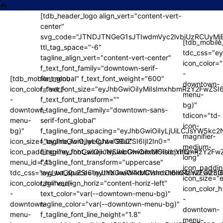
[tdb_header_logo align_vert="content-vert-
center"
svg_code="JTNDJTNGeG1sJTIwdmVyc2lvbiUzRCUy
lvbiUzRCUyMjEuMCUyMiUyMGVuY29kaW5nJTNEJTIydXRmLTglMj
lvbiUzRCUyMjEuMCUyMiUyMGVuY29kaW5nJTNEJTIydXRmLTglMj
[tdb_mobile
ttl_tag_space="-6"
tdc_css="e
tagline_align_vert="content-vert-center"
icon_color="
f_text_font_family="downtown-serif-
-
[tdb_mobile_menu
font_global" f_text_font_weight="600"
downtown-
icon_color="var(-
f_text_font_size="eyJhbGwiOiIyMiIsImxhbmRzY2FwZSI
bmRzY2FwZSI6IjIwIiwicG9ydHJhaXQiOiIxOSJ9″
bmRzY2FwZSI6IjIwIiwicG9ydHJhaXQiOiIxOSJ9″
menu-
-
f_text_font_transform=""
bg)"
downtown-
f_tagline_font_family="downtown-sans-
tdicon="td-
menu-
serif-font_global"
jUiLCJsYW5kc2NhcGUiOiIyLjMiLCJwb3J0cmFpdCI6IjIifQ==»
jUiLCJsYW5kc2NhcGUiOiIyLjMiLCJwb3J0cmFpdCI6IjIifQ==»
icon-
bg)"
f_tagline_font_spacing="eyJhbGwiOiIyLjUiLCJsYW5kc
magnifier-
icon_size="eyJhbGwiOjIyLCJwaG9uZSI6IjI2In0="
f_tagline_font_weight="900"
ImxhbmRzY2FwZSI6IjEwIiwicG9ydHJhaXQiOiIxMCJ9″
ImxhbmRzY2FwZSI6IjEwIiwicG9ydHJhaXQiOiIxMCJ9″
medium-
icon_padding="eyJhbGwiOjIuNSwicGhvbmUiOiIxLjYifQ=="
f_tagline_font_size="eyJhbGwiOiIxMSIsImxhbmRzY2Fw
long"
menu_id="4"
f_tagline_font_transform="uppercase"
mRzY2FwZSI6IjgiLCJwb3J0cmFpdCI6IjYifQ==»
mRzY2FwZSI6IjgiLCJwb3J0cmFpdCI6IjYifQ==»
icon_paddi
tdc_css="eyJwaG9uZSI6eyJtYXJnaW4tbGVmdCI6Ii04IiwiZGlzc
svg_txt_space="eyJhbGwiOiIxMCIsImxhbmRzY2FwZSI6
icon_size="
icon_color_h="var(-
tagline_align_horiz="content-horiz-left"
icon_color_h
-
text_color="var(--downtown-menu-bg)"
-
downtown-
tagline_color="var(--downtown-menu-bg)"
downtown-
menu-
f_tagline_font_line_height="1.8"
menu-