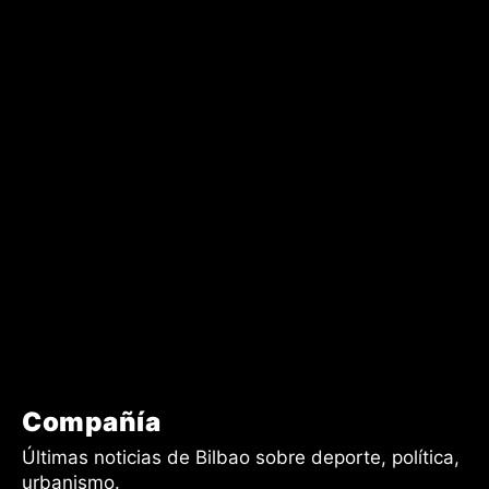
f_text_font_family="downtown-serif-font_global"
f_text_font_weight="600"
f_text_font_size="eyJhbGwiOiIyMiIsImxhbmRzY2FwZSI6IjIyIiwic
f_text_font_transform="" f_tagline_font_family="downtown-
sans-serif-font_global"
f_tagline_font_spacing="eyJhbGwiOiIyLjUiLCJsYW5kc2NhcGUiOi
f_tagline_font_weight="900"
f_tagline_font_size="eyJhbGwiOiIxMSIsImxhbmRzY2FwZSI6IjExI
f_tagline_font_transform="uppercase"
svg_txt_space="eyJhbGwiOiIxMCIsImxhbmRzY2FwZSI6IjgiLCJw
tagline_align_horiz="content-horiz-left" text_color="#ffffff"
tagline_color="#ffffff" f_tagline_font_line_height="1.8"
svg_width="eyJhbGwiOiI0MiIsImxhbmRzY2FwZSI6IjQwIiwicG9ydH
svg_color="#ffffff" f_text_font_spacing="1" inline="yes"
f_text_font_line_height="1.2"
tdc_css="eyJhbGwiOnsiYm9yZGVyLWNvbG9yIjoicmdiYSgyNTUsM
Compañía
Últimas noticias de Bilbao sobre deporte, política,
urbanismo.