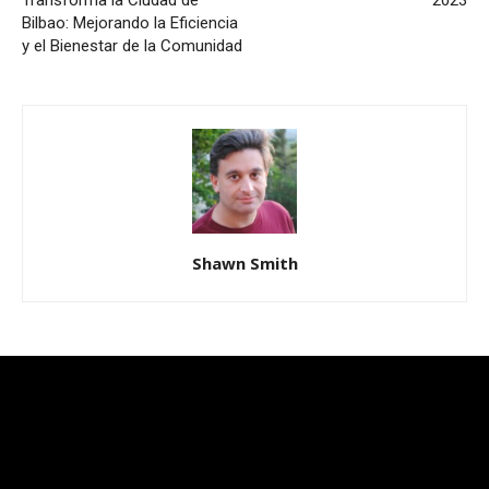
Transforma la Ciudad de
2023
Bilbao: Mejorando la Eficiencia
y el Bienestar de la Comunidad
Shawn Smith
[tdb_header_logo text="BILBAO" tagline="Tk9USUNJQVM="
align_vert="content-vert-center"
svg_code="JTNDJTNGeG1sJTIwdmVyc2lvbiUzRCUyMjEuMCU
ttl_tag_space="-6" tagline_align_vert="content-vert-center"