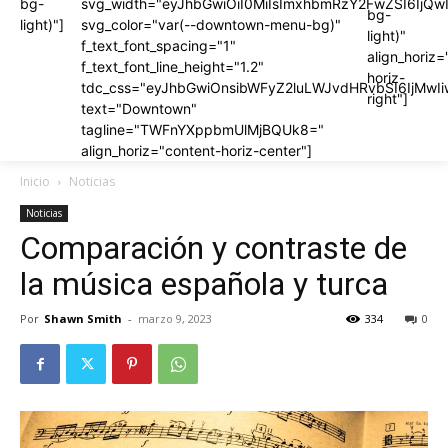
bg-
svg_width="eyJhbGwiOiI0MiIsImxhbmRzY2FwZSI6IjQwI
2FwZSI6IjQwIiwicG9ydHJhaXQiOiIzNiJ9″
2FwZSI6IjQwIiwicG9ydHJhaXQiOiIzNiJ9″
bg-
light)"]
svg_color="var(--downtown-menu-bg)"
light)"
f_text_font_spacing="1"
align_horiz=
f_text_font_line_height="1.2"
horiz-
tdc_css="eyJhbGwiOnsibWFyZ2luLWJvdHRvbSI6IjMwI
RvbSI6IjMwIiwiYm9yZGVyLWNvbG9yIjoicmdiYSgyNTUsMjU1LDI1NS
RvbSI6IjMwIiwiYm9yZGVyLWNvbG9yIjoicmdiYSgyNTUsMjU1LDI1NS
right"]
text="Downtown"
tagline="TWFnYXppbmUlMjBQUk8="
align_horiz="content-horiz-center"]
Inicio
Noticias
Noticias
Comparación y contraste de
la música española y turca
Por
Shawn Smith
-
marzo 9, 2023
334
0